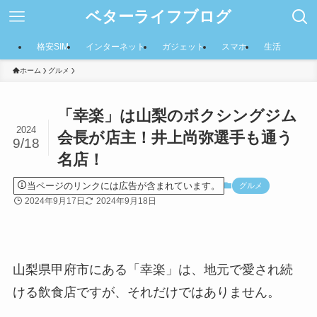
ベターライフブログ
格安SIM
インターネット
ガジェット
スマホ
生活
ホーム
グルメ
「幸楽」は山梨のボクシングジム
2024
会長が店主！井上尚弥選手も通う
9/18
名店！
当ページのリンクには広告が含まれています。
グルメ
2024年9月17日
2024年9月18日
山梨県甲府市にある「幸楽」は、地元で愛され続
ける飲食店ですが、それだけではありません。